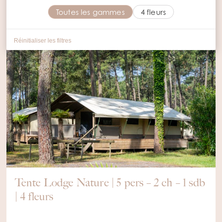
Toutes les gammes
4 fleurs
Réinitialiser les filtres
Tente Lodge Nature | 5 pers – 2 ch – 1 sdb
| 4 fleurs