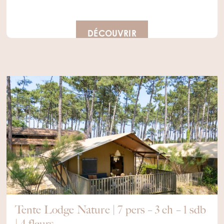
DÉCOUVRIR
Tente Lodge Nature | 7 pers – 3 ch – 1 sdb
| 4 fleurs