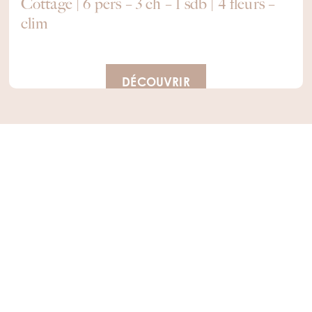
Cottage | 6 pers – 3 ch – 1 sdb | 4 fleurs –
clim
DÉCOUVRIR