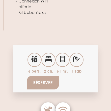
Connexion WiFi
offerte
Kit bébé inclus
6 pers.
2 ch.
61 m².
1 sdb
RÉSERVER