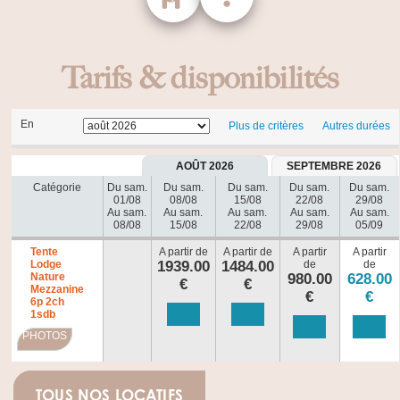
Tarifs & disponibilités
En
Plus de critères
Autres durées
AOÛT 2026
SEPTEMBRE 2026
Catégorie
Du sam.
Du sam.
Du sam.
Du sam.
Du sam.
01/08
08/08
15/08
22/08
29/08
Au sam.
Au sam.
Au sam.
Au sam.
Au sam.
08/08
15/08
22/08
29/08
05/09
Tente
A partir de
A partir de
A partir
A partir
Lodge
1939.00
1484.00
de
de
Nature
980.00
628.00
€
€
Mezzanine
€
€
6p 2ch
1sdb
PHOTOS
TOUS NOS LOCATIFS