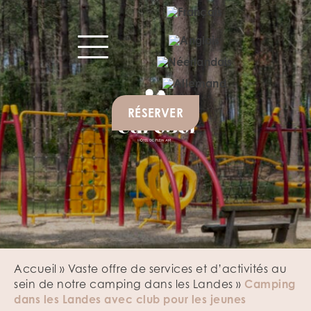
RÉSERVER
Accueil
»
Vaste offre de services et d’activités au
sein de notre camping dans les Landes
»
Camping
dans les Landes avec club pour les jeunes