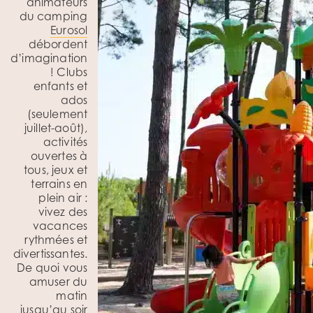
animateurs
du camping
Eurosol
débordent
d’imagination
! Clubs
enfants et
ados
(seulement
juillet-août),
activités
ouvertes à
tous, jeux et
terrains en
plein air :
vivez des
vacances
rythmées et
divertissantes.
De quoi vous
amuser du
matin
jusqu’au soir