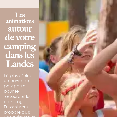
Les
animations
autour
de votre
camping
dans les
Landes
En plus d’être
un havre de
paix parfait
pour se
ressourcer, le
camping
Eurosol vous
propose aussi