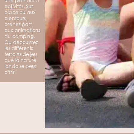
une pléthore d’
activités
. Sur
place ou aux
alentours,
prenez part
aux animations
du camping.
Ou découvrez
les différents
terrains de jeu
que la nature
landaise peut
offrir.