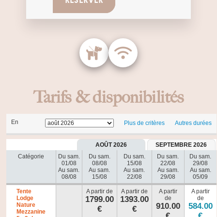
Tarifs & disponibilités
En
Plus de critères
Autres durées
AOÛT 2026
SEPTEMBRE 2026
Catégorie
Du sam.
Du sam.
Du sam.
Du sam.
Du sam.
01/08
08/08
15/08
22/08
29/08
Au sam.
Au sam.
Au sam.
Au sam.
Au sam.
08/08
15/08
22/08
29/08
05/09
Tente
A partir de
A partir de
A partir
A partir
Lodge
1799.00
1393.00
de
de
Nature
910.00
584.00
€
€
Mezzanine
€
€