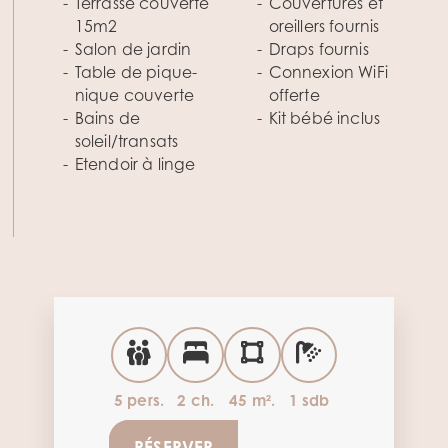
Terrasse couverte
Couvertures et
15m2
oreillers fournis
Salon de jardin
Draps fournis
Table de pique-
Connexion WiFi
nique couverte
offerte
Bains de
Kit bébé inclus
soleil/transats
Etendoir à linge
5 pers.
2 ch.
45 m².
1 sdb
RÉSERVER