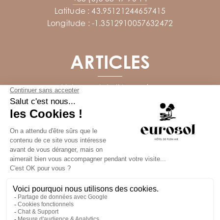
Latitude : 43.95121244657415
Longitude : -1.3512910057632472
ARTICLES
Votre pont de l’Ascension
Votre week-end de Pentecôte
SUIVEZ-NOUS
Réalisé avec
par Horizon Marketing
Photos et plans non contractuels