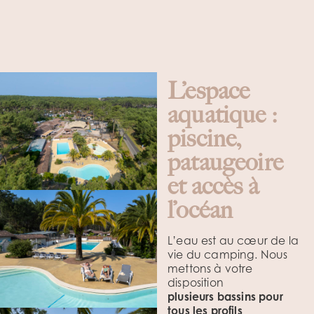
L’espace
aquatique :
piscine,
pataugeoire
et accès à
l’océan
L’eau est au cœur de la
vie du camping. Nous
mettons à votre
disposition
plusieurs bassins pour
tous les profils