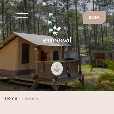
BOEK
Home
»
1 bloem