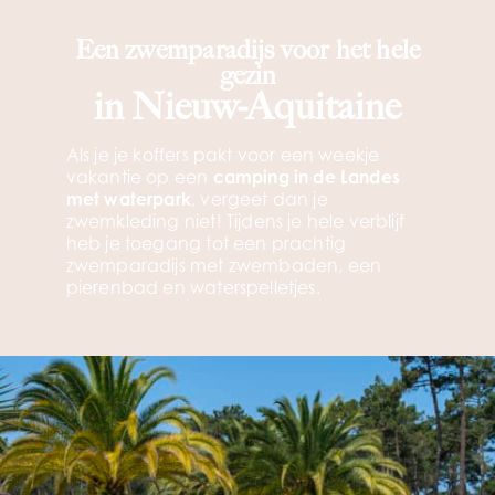
Een zwemparadijs voor het hele
gezin
in Nieuw-Aquitaine
Als je je koffers pakt voor een weekje
vakantie op een
camping in de Landes
met waterpark
, vergeet dan je
zwemkleding niet! Tijdens je hele verblijf
heb je toegang tot een prachtig
zwemparadijs met zwembaden, een
pierenbad en waterspelletjes.