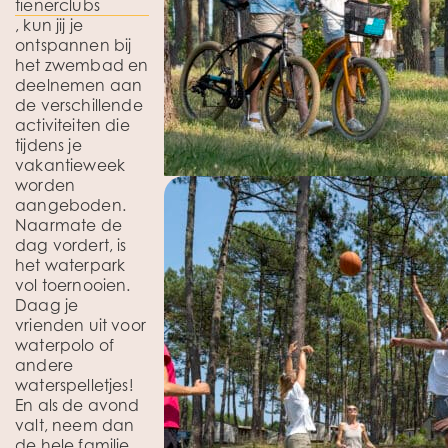
tienerclubs
, kun jij je
ontspannen bij
het zwembad en
deelnemen aan
de verschillende
activiteiten die
tijdens je
vakantieweek
worden
aangeboden.
Naarmate de
dag vordert, is
het waterpark
vol toernooien.
Daag je
vrienden uit voor
waterpolo of
andere
waterspelletjes!
En als de avond
valt, neem dan
de hele familie