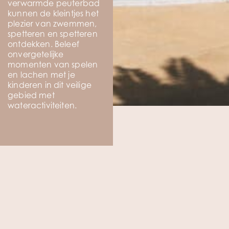
verwarmde peuterbad
kunnen de kleintjes het
plezier van zwemmen,
spetteren en spetteren
ontdekken. Beleef
onvergetelijke
momenten van spelen
en lachen met je
kinderen in dit veilige
gebied met
wateractiviteiten.