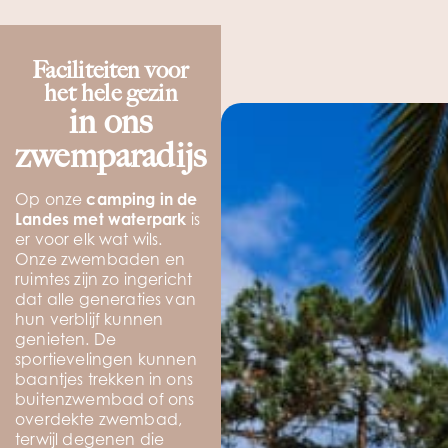
Faciliteiten voor
het hele gezin
in ons
zwemparadijs
Op onze
camping in de
Landes met waterpark
is
er voor elk wat wils.
Onze zwembaden en
ruimtes zijn zo ingericht
dat alle generaties van
hun verblijf kunnen
genieten. De
sportievelingen kunnen
baantjes trekken in ons
buitenzwembad of ons
overdekte zwembad,
terwijl degenen die