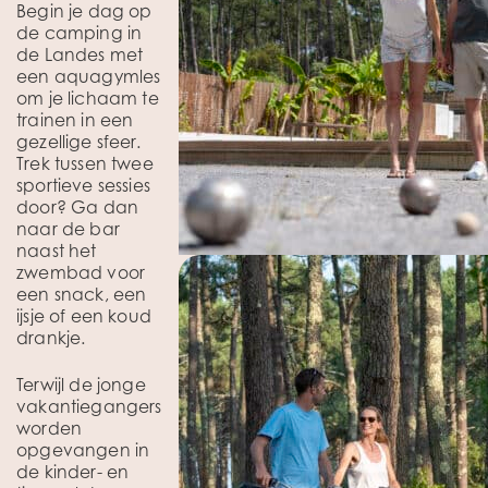
Begin je dag op
de camping in
de Landes met
een aquagymles
om je lichaam te
trainen in een
gezellige sfeer.
Trek tussen twee
sportieve sessies
door? Ga dan
naar de bar
naast het
zwembad voor
een snack, een
ijsje of een koud
drankje.
Terwijl de jonge
vakantiegangers
worden
opgevangen in
de kinder- en