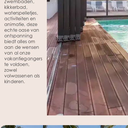
Zwembaden,
kikkerbad,
waterspelletjes,
activiteiten en
animatie, deze
echte oase van
ontspanning
biedt alles om
aan de wensen
van al onze
vakantiegangers
te voldoen,
zowel
volwassenen als
kinderen.