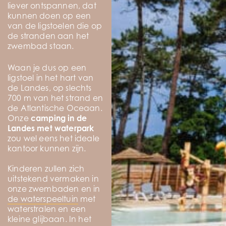
liever ontspannen, dat
kunnen doen op een
van de ligstoelen die op
de stranden aan het
zwembad staan.
Waan je dus op een
ligstoel in het hart van
de Landes, op slechts
700 m van het strand en
de Atlantische Oceaan.
Onze
camping in de
Landes met waterpark
zou wel eens het ideale
kantoor kunnen zijn.
Kinderen zullen zich
uitstekend vermaken in
onze zwembaden en in
de waterspeeltuin
met
waterstralen en een
kleine glijbaan. In het