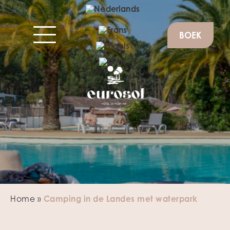
BOEK
Home
»
Camping in de Landes met waterpark