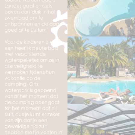
Landes gaat er niets
boven een duik in het
zwembad om te
ontspannen en de dag
goed af te sluiten!
Voor de kinderen is er
een heerlijk peuterbad
met verschillende
waterspelletjes om ze in
alle veiligheid te
vermaken tijdens hun
vakantie op de
camping! Ons
waterpark is geopend
vanaf het moment dat
de camping opengaat
tot het moment dat hij
sluit, dus je kunt er zeker
van zijn dat je een
geweldige tijd zult
hebben met je voeten in