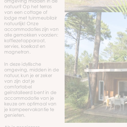
omgeving midden in de
natuur? Op het terras
van een cottage of
lodge
met tuinmeubilair
natuurlijk! Onze
accommodaties zijn van
alle gemakken voorzien:
koffiezetapparaat,
servies, koelkast en
magnetron.
In deze idyllische
omgeving, midden in de
natuur, kun je er zeker
van zijn dat je
comfortabel
geïnstalleerd bent in de
accommodatie van je
keuze om optimaal van
je kampeervakantie te
genieten.