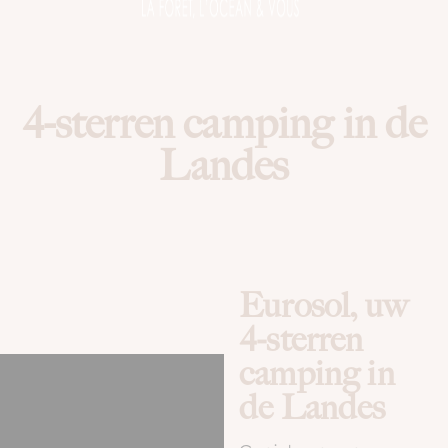
4-sterren camping in de
Landes
Eurosol, uw
4-sterren
camping in
de Landes