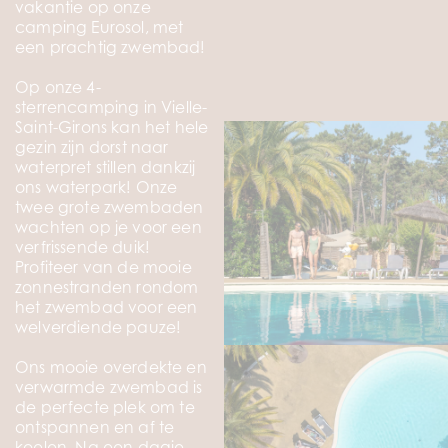
vakantie op onze
camping Eurosol, met
een prachtig zwembad!
Op onze 4-
sterrencamping in Vielle-
Saint-Girons kan het hele
gezin zijn dorst naar
waterpret stillen dankzij
ons waterpark! Onze
twee grote zwembaden
wachten op je voor een
verfrissende duik!
Profiteer van de mooie
zonnestranden rondom
het zwembad voor een
welverdiende pauze!
Ons mooie overdekte en
verwarmde zwembad is
de perfecte plek om te
ontspannen en af te
koelen. Na een dagje