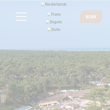
BOEK
Adem de lente
in tussen de
dennenbomen
en de oceaan
op je