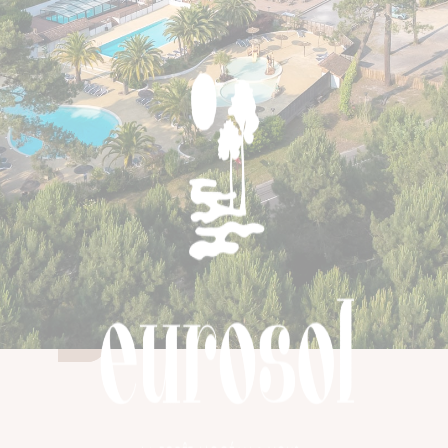
kampeerplaats
10% korting op
kale
kampeerplaatsen
met code E-PENT-
26, voor een
verblijf van
minimaal 2
nachten van 22
tot 25 mei,
afhankelijk van
beschikbaarheid.
BOEK
NU