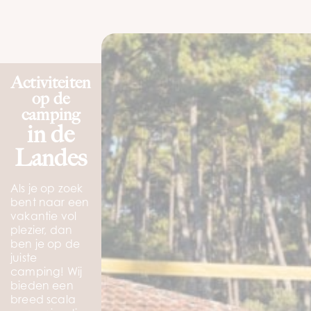
Activiteiten
op de
camping
in de
Landes
Als je op zoek
bent naar een
vakantie vol
plezier, dan
ben je op de
juiste
camping! Wij
bieden een
breed scala