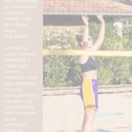
aan animaties
en activiteiten
tijdens je
verblijf in de
prachtige
regio
Aquitaine.
Laat je op
onze 4-sterren
camping in
Vielle-Saint-
Girons
verleiden door
alle animaties
van ons
animatieteam!
De een nog
dynamischer
dan de ander,
onze
animaties
zullen je