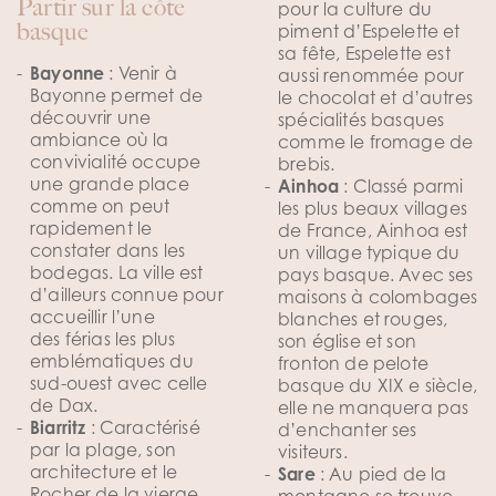
Partir sur la côte
pour la culture du
basque
piment d’Espelette et
sa fête, Espelette est
Bayonne
: Venir à
aussi renommée pour
Bayonne permet de
le chocolat et d’autres
découvrir une
spécialités basques
ambiance où la
comme le fromage de
convivialité occupe
brebis.
une grande place
Ainhoa
: Classé parmi
comme on peut
les plus beaux villages
rapidement le
de France, Ainhoa est
constater dans les
un village typique du
bodegas. La ville est
pays basque. Avec ses
d’ailleurs connue pour
maisons à colombages
accueillir l’une
blanches et rouges,
des
férias
les plus
son église et son
emblématiques du
fronton de pelote
sud-ouest avec celle
basque du XIX e siècle,
de
Dax
.
elle ne manquera pas
Biarritz
: Caractérisé
d’enchanter ses
par la plage, son
visiteurs.
architecture et le
Sare
: Au pied de la
Rocher de la vierge