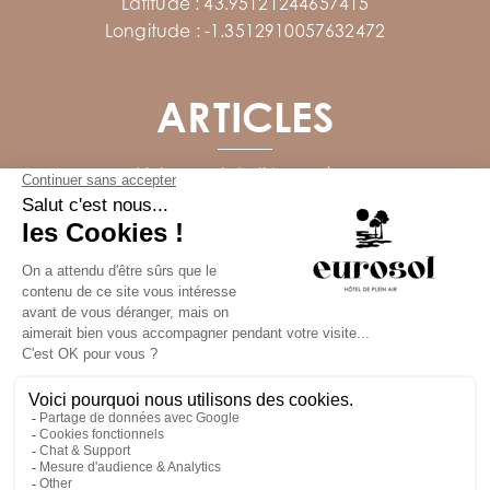
Latitude : 43.95121244657415
Longitude : -1.3512910057632472
ARTICLES
Votre pont de l’Ascension
Votre week-end de Pentecôte
SUIVEZ-NOUS
Réalisé avec
par Horizon Marketing
Photos et plans non contractuels
Mentions Légales