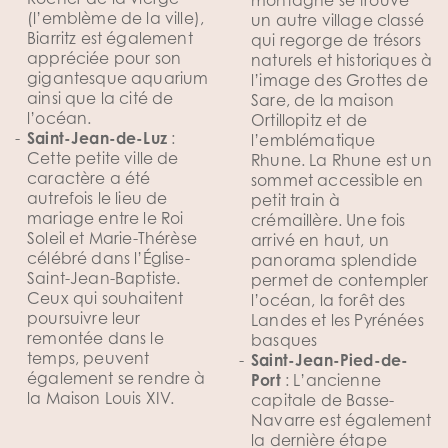
montagne se trouve
(l’emblème de la ville),
un autre village classé
Biarritz est également
qui regorge de trésors
appréciée pour son
naturels et historiques à
gigantesque aquarium
l’image des Grottes de
ainsi que la cité de
Sare, de la maison
l’océan.
Ortillopitz et de
Saint-Jean-de-Luz
:
l’emblématique
Cette petite ville de
Rhune. La Rhune est un
caractère a été
sommet accessible en
autrefois le lieu de
petit train à
mariage entre le Roi
crémaillère. Une fois
Soleil et Marie-Thérèse
arrivé en haut, un
célébré dans l’Église-
panorama splendide
Saint-Jean-Baptiste.
permet de contempler
Ceux qui souhaitent
l’océan,
la forêt des
poursuivre leur
Landes
et les Pyrénées
remontée dans le
basques
temps, peuvent
Saint-Jean-Pied-de-
également se rendre à
Port
: L’ancienne
la Maison Louis XIV.
capitale de Basse-
Navarre est également
la dernière étape