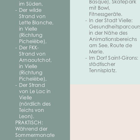
Basque), Skatepark
im Süden,
mit Bowl,
Der wilde
Fitnessgeräte.
Strand von
In der Stadt Vielle:
Lette Blanche,
Gesundheitsparcour
in Vielle
in der Nähe des
(Richtung
Animationsbereichs
Pichelèbe),
am See, Route de
Der FKK-
Merle.
Strand von
Im Dorf Saint-Girons:
Arnaoutchot,
städtischer
in Vielle
Tennisplatz.
(Richtung
Pichelèbe),
Der Strand
von Le Lac in
Vielle
(nördlich des
Teichs von
Leon).
PRAKTISCH:
Während der
Sommermonate