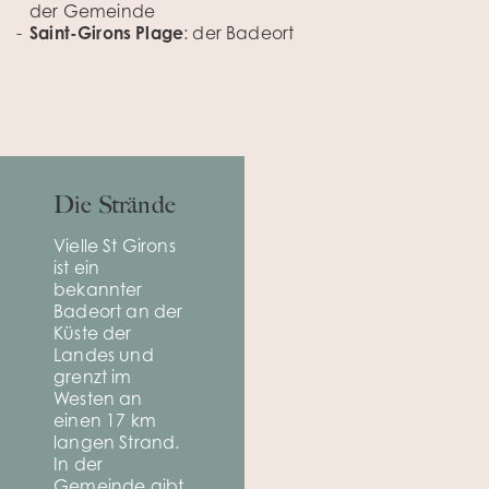
der Gemeinde
Saint-Girons Plage
: der Badeort
Die Strände
Vielle St Girons
ist ein
bekannter
Badeort an der
Küste der
Landes und
grenzt im
Westen an
einen 17 km
langen Strand.
In der
Gemeinde gibt