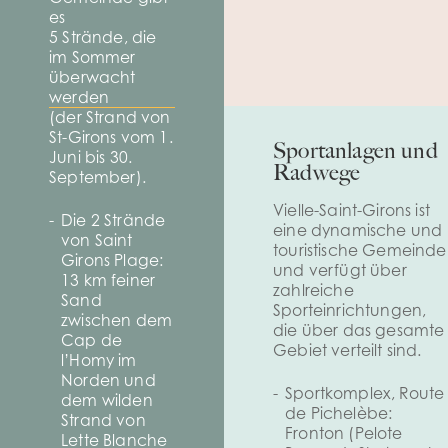
es
5 Strände, die
im Sommer
überwacht
werden
(der Strand von
St-Girons vom 1.
Sportanlagen und
Juni bis 30.
Radwege
September).
Vielle-Saint-Girons ist
Die 2 Strände
eine dynamische und
von Saint
touristische Gemeinde
Girons Plage:
und verfügt über
13 km feiner
zahlreiche
Sand
Sporteinrichtungen,
zwischen dem
die über das gesamte
Cap de
Gebiet verteilt sind.
l’Homy im
Norden und
Sportkomplex, Route
dem wilden
de Pichelèbe:
Strand von
Fronton (Pelote
Lette Blanche