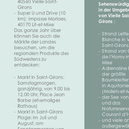
40560 Vielle-Saint-
Sehenswürdig
Girons
in der Umgeb
Super U und Drive (10
von Vielle Sai
km): Impasse Morlaes,
Girons :
40170 Lit-et-Mixe
Das ganze Jahr über
Strand Lette
können Sie auch die
Blanche in V
Märkte der Landes
Saint-Girons
besuchen, um die
Strand von
regionalen Produkte des
de l’Homy in 
Südwestens zu
Mixe
entdecken:
Adrenaline 
der größte
Markt in Saint-Girons:
Baumklette
Samstagmorgen,
in Aquitani
ganzjährig, von 9.00 bis
(Moliets-et
12.00 Uhr, Place Jean
der See von
Barbe (ehemaliges
und das
Rathaus)
Naturreserv
Markt in Saint-Girons
Courant d’
Plage: im Juli und
und viele a
August, am
außergewöh