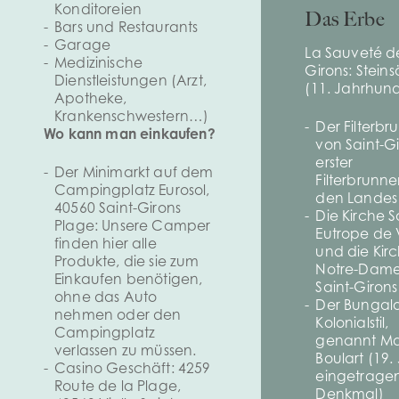
Konditoreien
Das Erbe
Bars und Restaurants
Garage
La Sauveté de
Medizinische
Girons: Steins
Dienstleistungen (Arzt,
(11. Jahrhund
Apotheke,
Krankenschwestern…)
Der Filterb
Wo kann man einkaufen?
von Saint-Gi
erster
Der Minimarkt auf dem
Filterbrunne
Campingplatz Eurosol,
den Landes
40560 Saint-Girons
Die Kirche S
Plage: Unsere Camper
Eutrope de V
finden hier alle
und die Kir
Produkte, die sie zum
Notre-Dam
Einkaufen benötigen,
Saint-Girons
ohne das Auto
Der Bungal
nehmen oder den
Kolonialstil,
Campingplatz
genannt Ma
verlassen zu müssen.
Boulart (19. 
Casino Geschäft: 4259
eingetrage
Route de la Plage,
Denkmal)