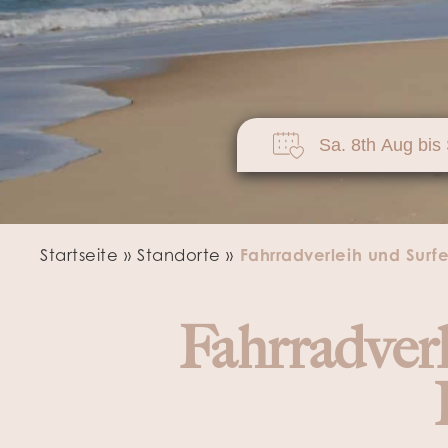
AKTIVITÄTEN
Startseite
»
Standorte
»
Fahrradverleih und Surfe
Fahrradverl