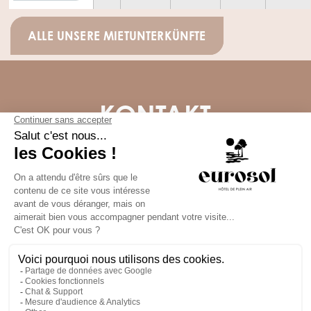
ALLE UNSERE MIETUNTERKÜNFTE
KONTAKT
4259 Route de la Plage, 40560 Vielle-Saint-Girons
Camping :
+33 (0)5 58 47 90 14
Breitengrad : 43.95121244657415
Längengrad : -1.3512910057632472
ARTICLES