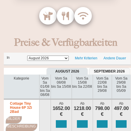
Preise & Verfügbarkeiten
In
Mehr Kriterien
Andere Dauer
AUGUST 2026
SEPTEMBER 2026
Kategorie
Vom
Vom Sa
Vom Sa
Vom Sa
Vom Sa
Sa
08/08
15/08
22/08
29/08
01/08
bis Sa 15/08
bis Sa 22/08
bis Sa
bis Sa
bis Sa
29/08
05/09
08/08
Cottage Tiny
Ab
Ab
Ab
Ab
House 6P 3Zi
1652.00
1218.00
798.00
497.00
2Bad
€
€
€
€
BILDER
BESCHREIBUNG