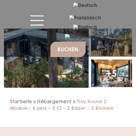
BUCHEN
+5
Startseite
»
Hébergement
»
Tiny House 2
Module| 6 pers – 3 SZ – 2 Bäder | 3 Blumen